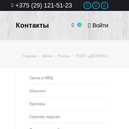
+375 (29) 121-51-23
Instagram
Вконтакте
Сайт
Контакты
Войти
0
Главная
Меню
Роллы
РОЛЛ «ДЖУМБО»
Гриль и BBQ
Шашлык
Бургеры
Горячие закуски